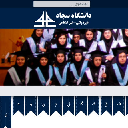
ف
ق
ک
گ
ل
م
ن
و
ه
ی