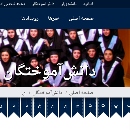
اساتید
دانشجویان
دانش آموختگان
صفحه شخصی اعض
صفحه اصلی
خبرها
رویدادها
دانش‌آموختگان
صفحه اصلی
دانش‌آموختگان
ی
پ
ت
ث
ج
چ
ح
خ
د
ذ
ر