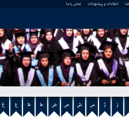
ا
انتقادات و پیشنهادات
تماس با ما
ز
ژ
س
ش
ص
ض
ط
ظ
ع
غ