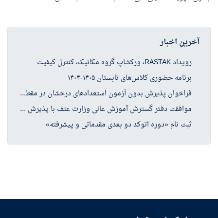
آخرین اخبار
رویداد RASTAK، ورکشاپ گروه مکانیک، کنترل کیفیت
برنامه حضوری کلاس‌های تابستان ۱۴۰۵-۱۴۰۴
فرا
خوان پذیرش بدون آزمون استعدادهای درخشان در مقطع کارشناسی ارشد سال تحصیلی ۱۴۰۶-۱۴۰۵
موا
فقت دفتر گسترش آموزش عالی وزارت عتف با پذیرش دانشجو در چهار رشته کارشناسی ارشد حوزه علوم انسانی
ثبت نام «دوره اتوکد دو بعدی مقدماتی و پیشرفته»