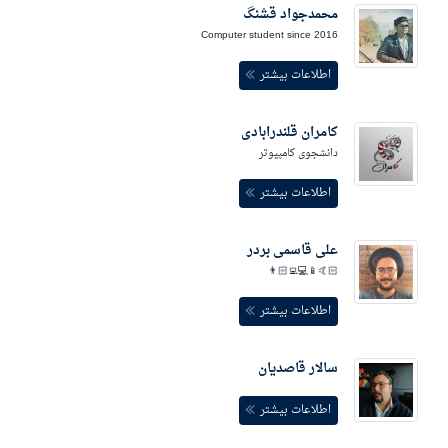
محمدجواد قشنگ
Computer student since 2016
اطلاعات بیشتر
کامران قلندرابادی
دانشجوی کامپیوتر
اطلاعات بیشتر
علی قاسمی بردر
🤙🏻📱💻👨🏻‍💻
اطلاعات بیشتر
سالار قاصدیان
اطلاعات بیشتر