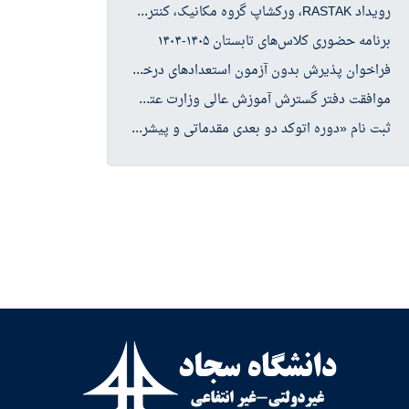
روی
داد RASTAK، ورکشاپ گروه مکانیک، کنترل کیفیت
برنامه حضوری کلاس‌های تابستان ۱۴۰۵-۱۴۰۴
فرا
خوان پذیرش بدون آزمون استعدادهای درخشان در مقطع کارشناسی ارشد سال تحصیلی ۱۴۰۶-۱۴۰۵
موا
فقت دفتر گسترش آموزش عالی وزارت عتف با پذیرش دانشجو در چهار رشته کارشناسی ارشد حوزه علوم انسانی
ثبت
نام «دوره اتوکد دو بعدی مقدماتی و پیشرفته»