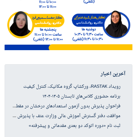
آخرین اخبار
رویداد RASTAK، ورکشاپ گروه مکانیک، کنترل کیفیت
برنامه حضوری کلاس‌های تابستان ۱۴۰۵-۱۴۰۴
فرا
خوان پذیرش بدون آزمون استعدادهای درخشان در مقطع کارشناسی ارشد سال تحصیلی ۱۴۰۶-۱۴۰۵
موا
فقت دفتر گسترش آموزش عالی وزارت عتف با پذیرش دانشجو در چهار رشته کارشناسی ارشد حوزه علوم انسانی
ثبت نام «دوره اتوکد دو بعدی مقدماتی و پیشرفته»