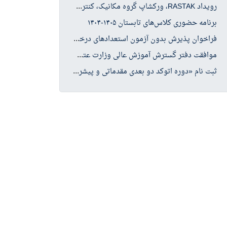
روی
داد RASTAK، ورکشاپ گروه مکانیک، کنترل کیفیت
برنامه حضوری کلاس‌های تابستان ۱۴۰۵-۱۴۰۴
فرا
خوان پذیرش بدون آزمون استعدادهای درخشان در مقطع کارشناسی ارشد سال تحصیلی ۱۴۰۶-۱۴۰۵
موا
فقت دفتر گسترش آموزش عالی وزارت عتف با پذیرش دانشجو در چهار رشته کارشناسی ارشد حوزه علوم انسانی
ثبت
نام «دوره اتوکد دو بعدی مقدماتی و پیشرفته»