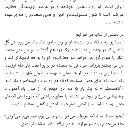
ایران است. او روان‌شناسی خوانده و در عرصه نویسندگی فعالیت
می‌کند. البته تا کنون مسئولیت‌های ادبی و هنری متعددی را هم بر عهده
داشته است.
در بخشی از کتاب می‌خوانیم:
اینجا بر لبهٔ سنگ سرد نشسته‌ام و زیر چادر، تیک‌تیک می‌لرزم. آن گل
آفتابی که در چشمان تو افتاده، یک ذره هم گرما به تن من نمی‌بخشد.
انگار با موذی‌گری می‌خواهد دو خط ابروی تو را به هم نزدیک‌تر کند و
دل مرا بیشتر بلرزاند. می‌دانی که همیشه در برابر اخمت پای دلم لرزیده.
تا اینجا پای پیاده آمدم. از خانه‌مان تا بهشت رضوان شهریار ده دقیقه
راه است، اما برای همین مسافت کوتاه هم رو به باد ایستادم و داد زدم:
«آقامصطفی!» نه یک بار که سه بار. دیدم که از میان باد آمدی، با
چشم‌هایی سرخ و موهایی آشفته. با همان پیراهنی که جای‌جایش لکه‌های
خون بود و شلوار سبز لجنی شش‌جیبه. آمدی و گفتی: «جانم سمیه!»
گفتم: «مگه نه اینکه هروقت می‌خواستم جایی برم، همراهی‌م می‌کردی؟
حالا می‌خوام بیام سر مزارت، با من بیا!» شانه به شانه‌ام آمدی.