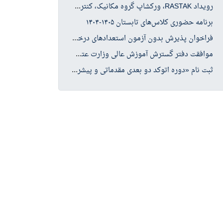
روی
داد RASTAK، ورکشاپ گروه مکانیک، کنترل کیفیت
برنامه حضوری کلاس‌های تابستان ۱۴۰۵-۱۴۰۴
فرا
خوان پذیرش بدون آزمون استعدادهای درخشان در مقطع کارشناسی ارشد سال تحصیلی ۱۴۰۶-۱۴۰۵
موا
فقت دفتر گسترش آموزش عالی وزارت عتف با پذیرش دانشجو در چهار رشته کارشناسی ارشد حوزه علوم انسانی
ثبت
نام «دوره اتوکد دو بعدی مقدماتی و پیشرفته»