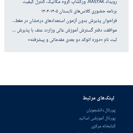
رویداد RASTAK، ورکشاپ گروه مکانیک، کنترل کیفیت
برنامه حضوری کلاس‌های تابستان ۱۴۰۵-۱۴۰۴
فرا
خوان پذیرش بدون آزمون استعدادهای درخشان در مقطع کارشناسی ارشد سال تحصیلی ۱۴۰۶-۱۴۰۵
موا
فقت دفتر گسترش آموزش عالی وزارت عتف با پذیرش دانشجو در چهار رشته کارشناسی ارشد حوزه علوم انسانی
ثبت نام «دوره اتوکد دو بعدی مقدماتی و پیشرفته»
لینک‌های مرتبط
پورتال دانشجویان
پورتال آموزشی اساتید
کتابخانه مرکزی