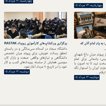
چهارشنبه، ۱۴ مرداد ۰۵
چهارشنبه، ۱۴ مرداد ۰۵
ه یادِ تمامِ آنان که
برگزاری ورکشاپ‌های کارآموزی رویداد RASTAK
دانشگاه سجاد در آستانه سی‌سالگی و در راستای
…
تحقق رسالت خویش، برای پیوند میان تخصص
یوندِ میانِ داغِ شهدایِ
دانشگاهی و نیازهای واقعی صنعت و بازار کار،
ی؛ یادمانی برای تمامِ
سومین همایش از سلسله رویدادهای کسب و کار
تِ نبرد تا به امروز، با
خود را در تاریخ ۱۱ مرداد آغاز نمود.
عزتِ ایران را استوار نگه
دوشنبه، ۱۲ مرداد ۰۵
ارقام...
دوشنبه، ۱۲ مرداد ۰۵