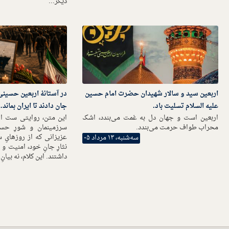
دیگر...
اربعین سید و سالار شهیدان حضرت امام حسین
در آستانهٔ اربعین حسینی؛ ب
علیه السلام تسلیت باد.
جان دادند تا ایران بماند
اربعین است و جهان دل به غمت می‌بندد، اشک
این متن، روایتی ست از پ
محراب طواف حرمت می‌بندد.
سرزمینمان و شورِ حسین
عزیزانی که از روزهایِ سخ
سه‌شنبه، ۱۳ مرداد ۰۵
نثارِ جانِ خود، امنیت و 
داشتند. این کلام، نه بیانِ 